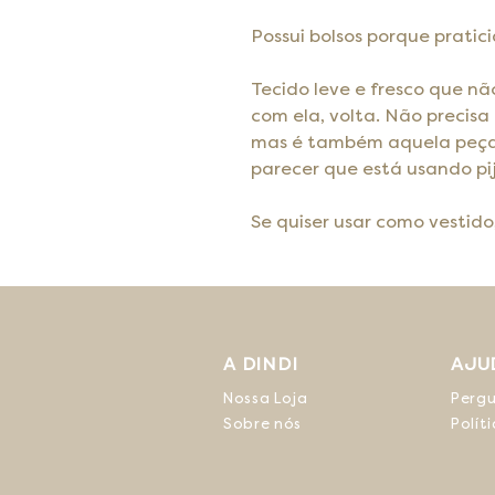
Possui bolsos porque pratic
Tecido leve e fresco que nã
com ela, volta. Não precisa 
mas é também aquela peça
parecer que está usando p
Se quiser usar como vestido
A DINDI
AJU
Nossa Loja
Pergu
Sobre nós
Polít