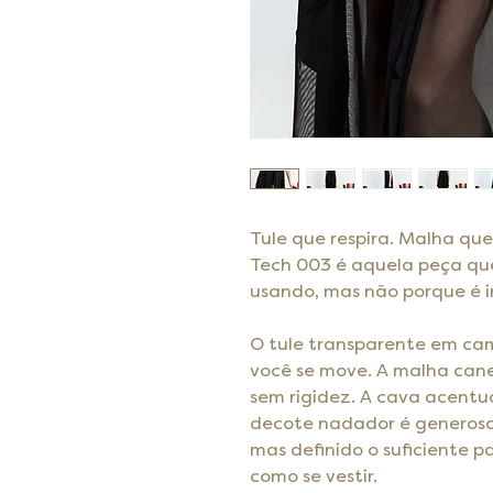
Tule que respira. Malha qu
Tech 003 é aquela peça qu
usando, mas não porque é in
O tule transparente em c
você se move. A malha cane
sem rigidez. A cava acentua
decote nadador é generoso o
mas definido o suficiente 
como se vestir.