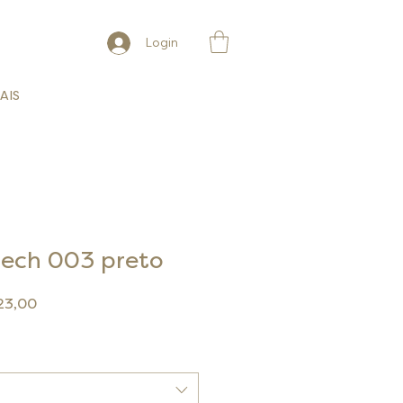
Login
AIS
tech 003 preto
o
Preço
23,00
al
promocional