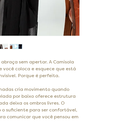
métodos de entreg
garantir que seus
Tamanho PP P M G
uma política de e
segurança.
Busto (cm) 88 92 9
estabelecer confian
Cintura (cm) 68 72
podem comprar co
Quadril (cm) 94 98
e abraça sem apertar. A Camisola
e você coloca e esquece que está
visível. Porque é perfeita.
amadas cria movimento quando
lada por baixo oferece estrutura
da deixa os ombros livres. O
 suficiente para ser confortável,
para comunicar que você pensou em